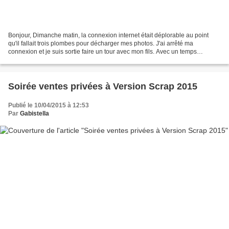
Bonjour, Dimanche matin, la connexion internet était déplorable au point
qu'il fallait trois plombes pour décharger mes photos. J'ai arrêté ma
connexion et je suis sortie faire un tour avec mon fils. Avec un temps
splendide je n'ai pas réfléchi deux fois....
Soirée ventes privées à Version Scrap 2015
Publié le 10/04/2015 à 12:53
Par
Gabistella