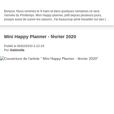
Bonjour, Nous sommes le 9 mars et dans quelques semaines ce sera
l'arrivée du Printemps. Mon Happy planner, prêt depuis plusieurs jours,
essaye aussi de suivre les saisons. J'ai beaucoup aimé travailler sur des ton
bleus, mauve, vert olive et blanc. J'ai...
Mini Happy Planner - février 2020
Publié le 06/02/2020 à 22:19
Par
Gabistella