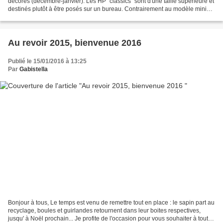
décorés (décembre-janvier). Les HP "classics" sont d'une taille supérieure et
destinés plutôt à être posés sur un bureau. Contrairement au modèle mini
qu'on peut ranger plus facilement,...
Au revoir 2015, bienvenue 2016
Publié le 15/01/2016 à 13:25
Par
Gabistella
Bonjour à tous, Le temps est venu de remettre tout en place : le sapin part au
recyclage, boules et guirlandes retournent dans leur boites respectives,
jusqu' à Noël prochain... Je profite de l'occasion pour vous souhaiter à toutes