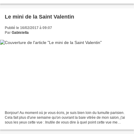
partage aujourd'hui avec vous,...
Le mini de la Saint Valentin
Publié le 16/02/2017 à 09:07
Par
Gabistella
Bonjour! Au moment où je vous écris, je suis bien loin du tumulte parisien.
Cela fait plus d'une semaine qu'on ouvrant la baie vitrée de mon salon, j'ai
sous les yeux cette vue : Inutile de vous dire à quel point cette vue me
relaxe, me fascine et me...