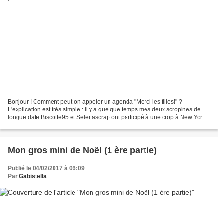
Bonjour ! Comment peut-on appeler un agenda "Merci les filles!" ?
L'explication est très simple : Il y a quelque temps mes deux scropines de
longue date Biscotte95 et Selenascrap ont participé à une crop à New York.
De retour de leur voyage elles m'ont...
Mon gros mini de Noël (1 ère partie)
Publié le 04/02/2017 à 06:09
Par
Gabistella