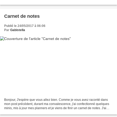
clore le chapitre des festivités,...
Carnet de notes
Publié le 24/05/2017 à 06:06
Par
Gabistella
Bonjour, J'espère que vous allez bien. Comme je vous avez raconté dans
mon post précédent, durant ma convalescence, j'ai confectionné quelques
minis, mis à jour mes planners et je viens de finir un carnet de notes. J'ai
utilisé les cartes de Becky Higgins...