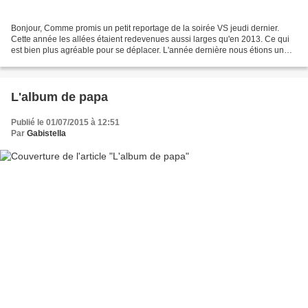
Bonjour, Comme promis un petit reportage de la soirée VS jeudi dernier.
Cette année les allées étaient redevenues aussi larges qu'en 2013. Ce qui
est bien plus agréable pour se déplacer. L'année dernière nous étions un
peu à l'étroit à cause du Salon...
L'album de papa
Publié le 01/07/2015 à 12:51
Par
Gabistella