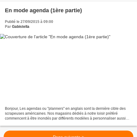
En mode agenda (1ère partie)
Publié le 27/09/2015 à 09:00
Par
Gabistella
Bonjour, Les agendas ou "planners" en anglais sont la dernière cible des
scrapeuses américaines. Nos magasins dédiés à notre loisir préféré
commencent à être inondés par différents modèles à personnaliser aussi
jolis les uns que les autres. A l'heure...
Page suivante >