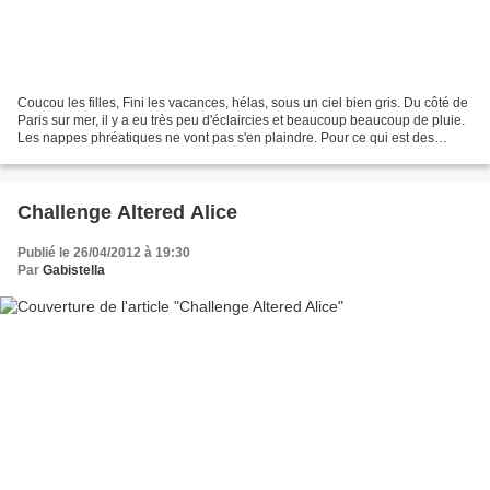
Coucou les filles, Fini les vacances, hélas, sous un ciel bien gris. Du côté de
Paris sur mer, il y a eu très peu d'éclaircies et beaucoup beaucoup de pluie.
Les nappes phréatiques ne vont pas s'en plaindre. Pour ce qui est des
balades ce fut un peu juste,...
Challenge Altered Alice
Publié le 26/04/2012 à 19:30
Par
Gabistella