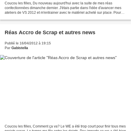
Coucou les filles, Du nouveau aujourd'hui avec la suite de mes réas
confectionnées dimanche dernier. J'étais partie dans l'idée d'avancer mes
ateliers de VS 2012 et m'entrainer avec le matériel acheté sur place. Pour
mieux comprendre l'histoire : VS invite...
Réas Accro de Scrap et autres news
Publié le 16/04/2012 à 19:15
Par
Gabistella
Coucou les filles, Comment ça va? Le WE a été trop court pour finir tous mes
projets scrap. Le temps me file entre les doigts. Peu importe ce we a été bien