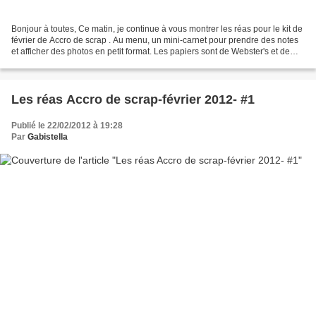
Bonjour à toutes, Ce matin, je continue à vous montrer les réas pour le kit de
février de Accro de scrap . Au menu, un mini-carnet pour prendre des notes
et afficher des photos en petit format. Les papiers sont de Webster's et de
Crate paper. Voici le...
Les réas Accro de scrap-février 2012- #1
Publié le 22/02/2012 à 19:28
Par
Gabistella