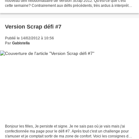
nouveau défi hebdomadaire de Version Scrap 2012. Qu'est-ce que c'est
cette semaine? Contrairement aux défis précédents, très ardus à interpréter,
cette semaine le défi est moins...
Version Scrap défi #7
Publié le 14/02/2012 à 10:56
Par
Gabistella
Bonjour les filles, Je persiste et signe. Je ne sais pas où je vais mais j'ai
confectionnée ma page pour le défi #7. Après tout c'est un challenge pour
s'amuser et je comptait sortir de ma zone de confort. Voici les consignes de