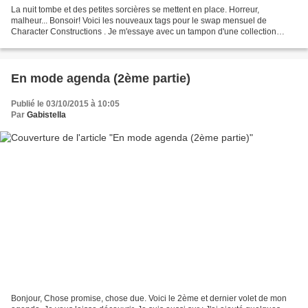
La nuit tombe et des petites sorcières se mettent en place. Horreur,
malheur... Bonsoir! Voici les nouveaux tags pour le swap mensuel de
Character Constructions . Je m'essaye avec un tampon d'une collection
"halloweenesque" de Catherine Moore . Je suis...
En mode agenda (2ème partie)
Publié le 03/10/2015 à 10:05
Par
Gabistella
Bonjour, Chose promise, chose due. Voici le 2ème et dernier volet de mon