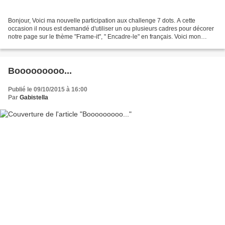
Bonjour, Voici ma nouvelle participation aux challenge 7 dots. A cette
occasion il nous est demandé d'utiliser un ou plusieurs cadres pour décorer
notre page sur le thème "Frame-it", " Encadre-le" en français. Voici mon
interprétation en utilisant des...
Booooooooo...
Publié le 09/10/2015 à 16:00
Par
Gabistella