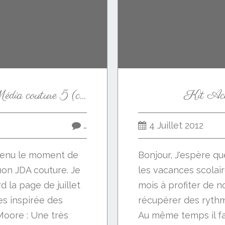
Mini album Mixed-Média couture 5 (clap de fin)
Kit Acc
…
4 Juillet 2012
 venu le moment de
Bonjour, J'espère que
mon JDA couture. Je
les vacances scolair
 la page de juillet
mois à profiter de n
es inspirée des
récupérer des rythm
oore : Une très
Au même temps il fau