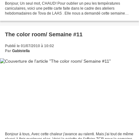
Bonjour, Un seul mot, CHAUD! Pour oublier un peu les températures
caniculaires, voici une petite carte faite dans le cadre des ateliers
hebdomadaires de Tova de LAAS . Elle nous a demandé cette semaine
d'utiliser de perles pour décorer une carte. En ce...
The color room/ Semaine #11
Publié le 01/07/2010 à 10:02
Par
Gabistella
Bonjour à tous, Avec cette chaleur j'avance au ralenti. Mais j'ai tout de même
réussi à finir quelques réas. Voici la palette de l'affaire TCR pour la semaine