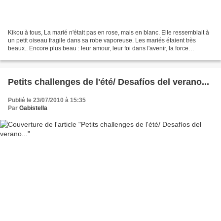
Kikou à tous, La marié n'était pas en rose, mais en blanc. Elle ressemblait à
un petit oiseau fragile dans sa robe vaporeuse. Les mariés étaient très
beaux.. Encore plus beau : leur amour, leur foi dans l'avenir, la force
d'affronter leur nouvelle vie,...
Petits challenges de l'été/ Desafíos del verano...
Publié le 23/07/2010 à 15:35
Par
Gabistella