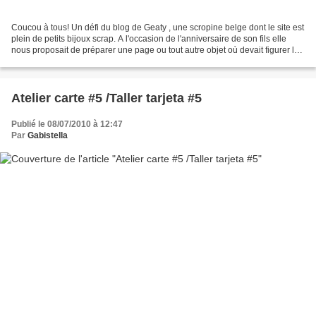
Coucou à tous! Un défi du blog de Geaty , une scropine belge dont le site est
plein de petits bijoux scrap. A l'occasion de l'anniversaire de son fils elle
nous proposait de préparer une page ou tout autre objet où devait figurer la
photo de son bébé....
Atelier carte #5 /Taller tarjeta #5
Publié le 08/07/2010 à 12:47
Par
Gabistella