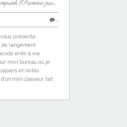
Boite Métal Steampunk (Première partie)
…
e vous présente
e de rangement
écide enfin à me
our mon bureau où je
papiers et notes
 d'un mini classeur fait