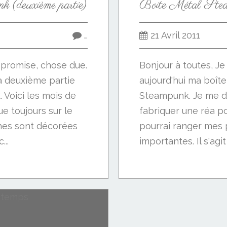
 (deuxième partie)
…
21 Avril 2011
e promise, chose due.
Bonjour à toutes, J
a deuxième partie
aujourd'hui ma boît
Voici les mois de
Steampunk. Je me d
ue toujours sur le
fabriquer une réa p
ches sont décorées
pourrai ranger mes 
...
importantes. Il s'agit
en métal,...