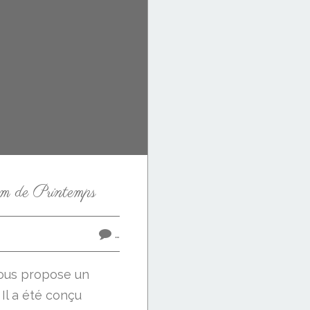
um de Printemps
…
 vous propose un
 Il a été conçu