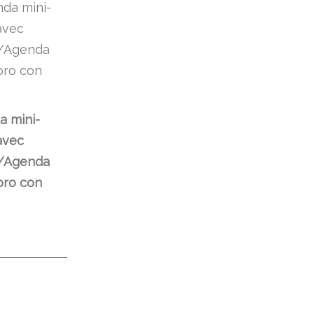
 mini-
avec
/Agenda
ibro con