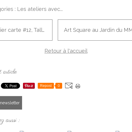
ories :
Les ateliers avec...
Atelier carte #12, Taller de tarjetas #12
Retour à l'accueil
 article
Repost
0
a newsletter
z aussi :