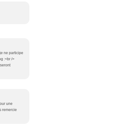
je ne participe
g :<br />
 seront
pour une
ous remercie