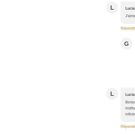
L
Luci
J'aime
Répond
G
L
Luci
Bonjou
instit
infini
Répond