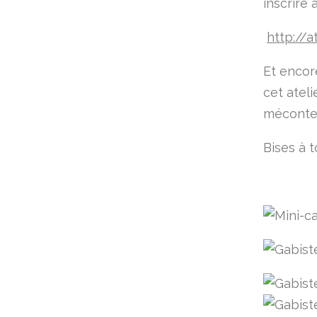
inscrire 
http://a
Et encor
cet ateli
méconten
Bises à t