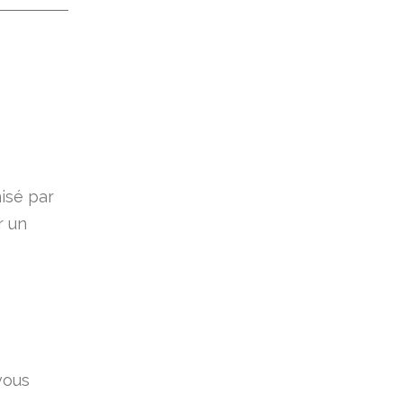
nisé par
r un
vous