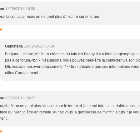
ane
13/09/2018 16:09
rai la contacter mais on ne peut plus s'inscrire sur le forum
re
Gabistella
14/09/2018 08:58
Bonjour Luciane,<br /> La créatrice du tuto est Fanny. Il y a bien longtemps que 
pas à ce forum.<br /> Néanmoins, vous pouvez peut-être la contacter via son blo
http://scrapemoi.over-blog.com/<br /> <br /> J'espère que ces informations vous
utiles.Cordialement.
ane
08/07/2018 09:27
r,<br /> on ne peut plus s'inscrire sur le forum et j'aimerai faire ce cartable et son 
utrice qui vient d’être en retraite. auriez vous la gentillesse de m'offrir le tuto ? je v
ment.
re