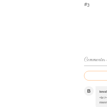
#3
Commenter ce
B
boval
<br />
mienne