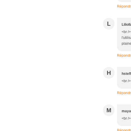
Répond
L
Lilioll
<br /
l'util
plaine
Répond
H
hstef
<br />
Répond
M
maya
<br />
Répond