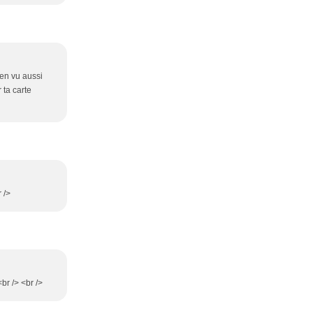
ien vu aussi
 ta carte
 />
br /> <br />