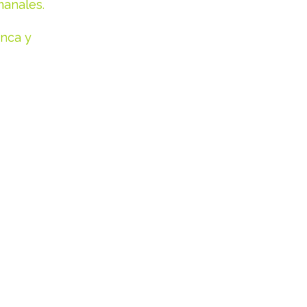
manales.
anca y