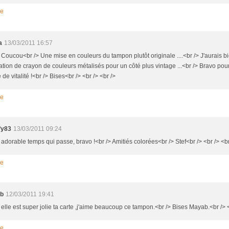
re
a
13/03/2011 16:57
> Coucou<br /> Une mise en couleurs du tampon plutôt originale ....<br /> J'aurais b
isation de crayon de couleurs métalisés pour un côté plus vintage ...<br /> Bravo pour
 de vitalité !<br /> Bises<br /> <br /> <br />
re
fy83
13/03/2011 09:24
 adorable temps qui passe, bravo !<br /> Amitiés colorées<br /> Stef<br /> <br /> <br
re
b
12/03/2011 19:41
 elle est super jolie ta carte ,j'aime beaucoup ce tampon.<br /> Bises Mayab.<br /> <
re