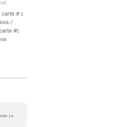
 carte # 1
ova /
 carte #1
ova
sortie. La