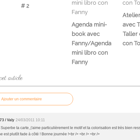
# 2
Atelier
Agenda mini-
avec T
book avec
Taller
Fanny/Agenda
con T
mini libro con
Fanny
t article
Ajouter un commentaire
73 / Valy
24/03/2011 10:11
 Superbe ta carte, j'aime particulièrement le motif et ta colorisation est très bien res
 est plutôt fade à côté ! Bonne journée !<br /> <br /> <br />