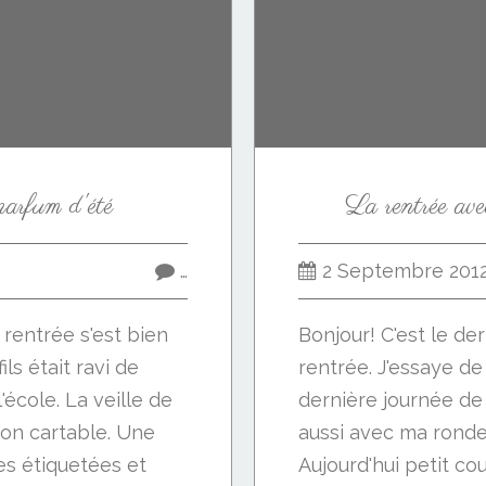
arfum d'été
La rentrée av
…
2 Septembre 201
 rentrée s'est bien
Bonjour! C'est le de
ls était ravi de
rentrée. J'essaye de
'école. La veille de
dernière journée de
son cartable. Une
aussi avec ma ronde 
res étiquetées et
Aujourd'hui petit cou