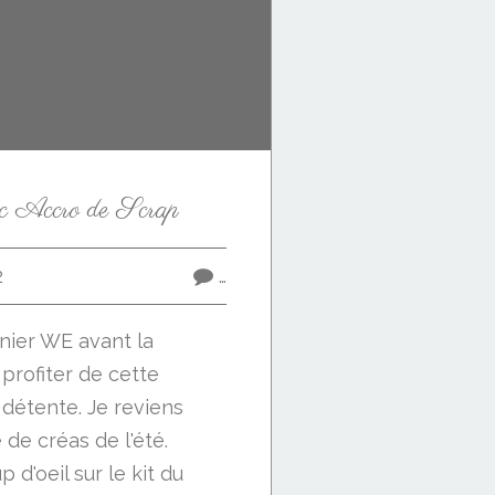
ec Accro de Scrap
2
…
rnier WE avant la
 profiter de cette
 détente. Je reviens
de créas de l'été.
p d'oeil sur le kit du