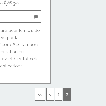
i et plage
…
 parti pour le mois de
vu par la
Moore. Ses tampons
 création du
2012 et bientôt celui
ollections...
<<
<
1
2