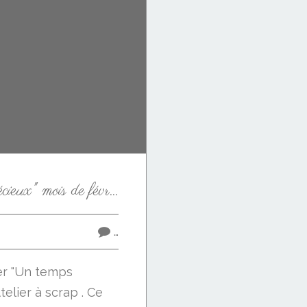
Atelier "Un temps précieux" mois de février
…
lier "Un temps
telier à scrap . Ce