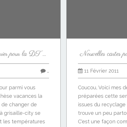
Les minis albums de février pour la DT Infinimentscrap
Nouvelles cartes 
…
11 Février 2011
etour parmi vous
Coucou, Voici mes d
thèse vacances la
préparées cette sem
e de changer de
issues du recyclag
à grisaille-city se
trouve un peu parto
nt les températures
C'est une façon co