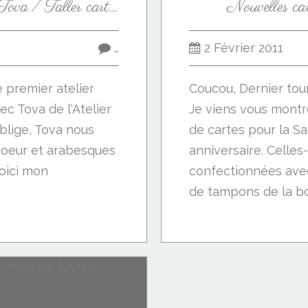
Atelier carte # 1 avec Tova / Taller carte #1 con Tova
Nouvelles cart
…
2 Février 2011
le premier atelier
Coucou, Dernier tour
ec Tova de l'Atelier
Je viens vous montr
oblige, Tova nous
de cartes pour la Sa
coeur et arabesques
anniversaire. Celles-
Voici mon
confectionnées avec
de tampons de la bou