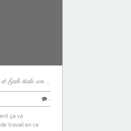
Mini-album vintage 2 et Gabi étale son bazar au Salon
…
ment ça va
 de travail en ce