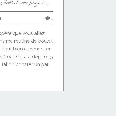
Premières cartes de Noël et une page / Tarjetas de Navidad
1
…
espère que vous allez
ans ma routine de boulot
 Il faut bien commencer
s Noël. On est dejà le 15
 falloir booster un peu