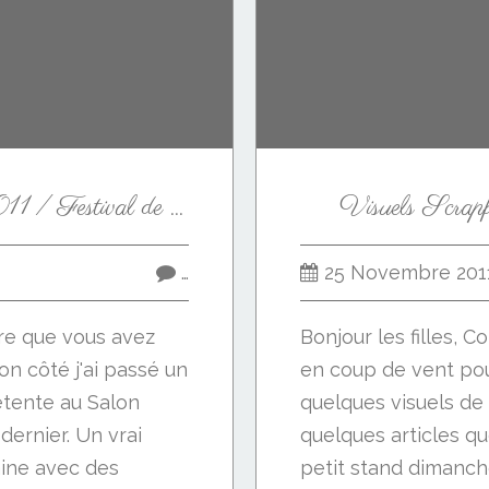
Scrapfestival Paris 2011 / Festival de Scrap en París 2011
Visuels Scrap
…
25 Novembre 201
père que vous avez
Bonjour les filles,
n côté j'ai passé un
en coup de vent po
tente au Salon
quelques visuels de
dernier. Un vrai
quelques articles q
aine avec des
petit stand dimanch