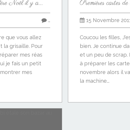
re Noël il y a...
…
15 Novembre 201
ère que vous allez
Coucou les filles, J'
 la grisaille. Pour
bien. Je continue d
préparer mes réas
et un peu de scrap.
ui je fais un petit
à préparer les carte
s montrer mes
novembre alors il va
la machine...