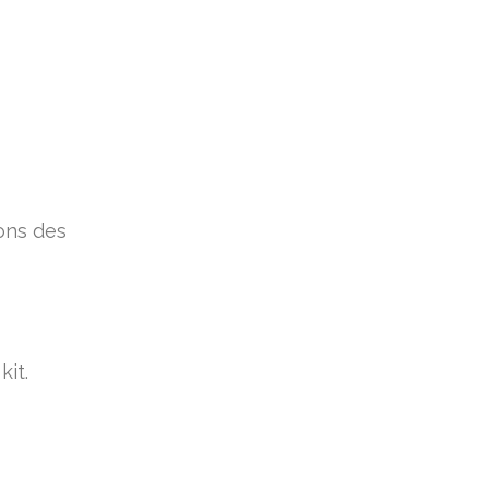
ons des
it.