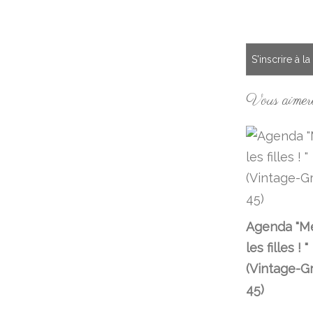
S'inscrire à l
Vous aimere
Agenda "Me
les filles ! "
(Vintage-G
45)