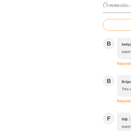
Commenter ce
B
babyg
super
Répond
B
Brigo
Très 
Répond
F
fidji
1
super