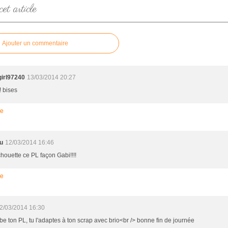
t article
Ajouter un commentaire
irl97240
13/03/2014 20:27
! bises
re
u
12/03/2014 16:46
chouette ce PL façon Gabi!!!!
re
2/03/2014 16:30
be ton PL, tu l'adaptes à ton scrap avec brio<br /> bonne fin de journée