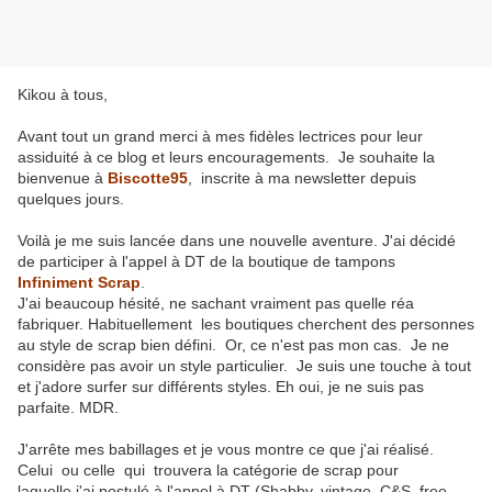
Kikou à tous,
Avant tout un grand merci à mes fidèles lectrices pour leur
assiduité à ce blog et leurs encouragements. Je souhaite la
bienvenue à
Biscotte95
, inscrite à ma newsletter depuis
quelques jours.
Voilà je me suis lancée dans une nouvelle aventure. J'ai décidé
de participer à l'appel à DT de la boutique de tampons
Infiniment Scrap
.
J'ai beaucoup hésité, ne sachant vraiment pas quelle réa
fabriquer. Habituellement les boutiques cherchent des personnes
au style de scrap bien défini. Or, ce n'est pas mon cas. Je ne
considère pas avoir un style particulier. Je suis une touche à tout
et j'adore surfer sur différents styles. Eh oui, je ne suis pas
parfaite. MDR.
J'arrête mes babillages et je vous montre ce que j'ai réalisé.
Celui ou celle qui trouvera la catégorie de scrap pour
laquelle j'ai postulé à l'appel à DT (Shabby, vintage, C&S, free