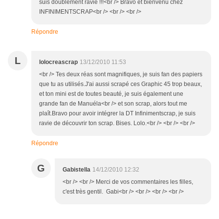
suis doublement ravie !!!<br /> Bravo et bienvenu chez
INFINIMENTSCRAP<br /> <br /> <br />
Répondre
L
lolocreascrap
13/12/2010 11:53
<br /> Tes deux réas sont magnifiques, je suis fan des papiers
que tu as utilisés.J'ai aussi scrapé ces Graphic 45 trop beaux,
et ton mini est de toutes beauté, je suis également une
grande fan de Manuéla<br /> et son scrap, alors tout me
plaît.Bravo pour avoir intégrer la DT Infinimentscrap, je suis
ravie de découvrir ton scrap. Bises. Lolo.<br /> <br /> <br />
Répondre
G
Gabistella
14/12/2010 12:32
<br /> <br /> Merci de vos commentaires les filles,
c'est très gentil. Gabi<br /> <br /> <br /> <br />