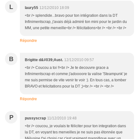
L
laury55
12/12/2010 18:09
<br /> splendide...bravo pour ton intégration dans la DT
Infinimentscrap, j'avais déjà admiré ton mini pour le jardin du
MM, une petite merveille<br /> félicitations<br /> <br /> <br />
Répondre
B
Brigitte d&#039;Aust.
12/12/2010 09:57
<br /> Coucou a toi !!<br /> Je te decouvre grace a
Infinimentscrap et comme j'adoooore ta valise 'Steampunk' je
me suis permise de vite venir te voir :). En tous cas, a tomber
BRAVO et felicitations pour la DT ;)<br /> <br /> <br />
Répondre
P
pussyscrap
11/12/2010 19:48
<br /> coucou, je voulais te féliciter pour ton integration dans
la DT, en voyant tes merveilles je ne suis pas étonnée que
Mélusine t'ai choisi car c'est vraiment magnifique avec un