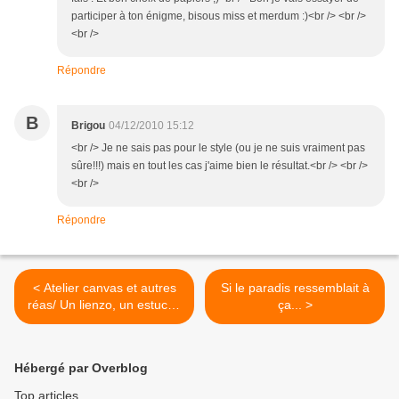
participer à ton énigme, bisous miss et merdum :)<br /> <br />
<br />
Répondre
B
Brigou
04/12/2010 15:12
<br /> Je ne sais pas pour le style (ou je ne suis vraiment pas
sûre!!!) mais en tout les cas j'aime bien le résultat.<br /> <br />
<br />
Répondre
< Atelier canvas et autres
Si le paradis ressemblait à
réas/ Un lienzo, un estuche
ça... >
y un sobre, siguen las
decoraciones de Navidad
Hébergé par Overblog
Top articles