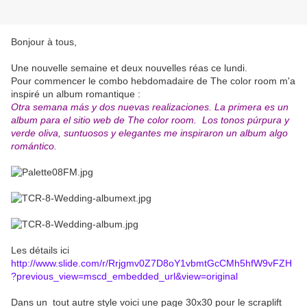
Bonjour à tous,
Une nouvelle semaine et deux nouvelles réas ce lundi.
Pour commencer le combo hebdomadaire de The color room m'a
inspiré un album romantique :
Otra semana más y dos nuevas realizaciones. La primera es un
album para el sitio web de The color room. Los tonos púrpura y
verde oliva, suntuosos y elegantes me inspiraron un album algo
romántico.
Les détails ici
http://www.slide.com/r/Rrjgmv0Z7D8oY1vbmtGcCMh5hfW9vFZH
?previous_view=mscd_embedded_url&view=original
Dans un tout autre style voici une page 30x30 pour le scraplift