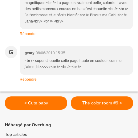
magnifiques.<br /> La page est vraiment belle, colorée....avec
des petits morceaux cousus en bas c'est chouette.<br /> <br />
Je t'embrasse et je t'écris bientôt.<br /> Bisous ma Gabi.<br />
Jana<br /> <br /> <br />
Répondre
G
geaty
08/06/2010 15:35
<br /> super chouette cette page haute en couleur, comme
j'aime, bizzzzzz<br /> <br /> <br />
Répondre
< Cute baby
The color room #9 >
Hébergé par Overblog
Top articles