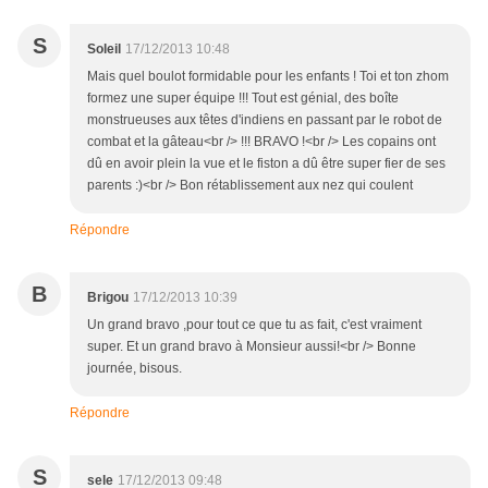
S
Soleil
17/12/2013 10:48
Mais quel boulot formidable pour les enfants ! Toi et ton zhom
formez une super équipe !!! Tout est génial, des boîte
monstrueuses aux têtes d'indiens en passant par le robot de
combat et la gâteau<br /> !!! BRAVO !<br /> Les copains ont
dû en avoir plein la vue et le fiston a dû être super fier de ses
parents :)<br /> Bon rétablissement aux nez qui coulent
Répondre
B
Brigou
17/12/2013 10:39
Un grand bravo ,pour tout ce que tu as fait, c'est vraiment
super. Et un grand bravo à Monsieur aussi!<br /> Bonne
journée, bisous.
Répondre
S
sele
17/12/2013 09:48