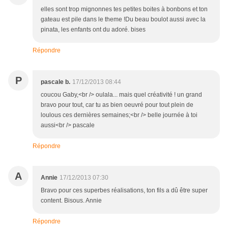
elles sont trop mignonnes tes petites boites à bonbons et ton
gateau est pile dans le theme !Du beau boulot aussi avec la
pinata, les enfants ont du adoré. bises
Répondre
P
pascale b.
17/12/2013 08:44
coucou Gaby,<br /> oulala... mais quel créativité ! un grand
bravo pour tout, car tu as bien oeuvré pour tout plein de
loulous ces dernières semaines;<br /> belle journée à toi
aussi<br /> pascale
Répondre
A
Annie
17/12/2013 07:30
Bravo pour ces superbes réalisations, ton fils a dû être super
content. Bisous. Annie
Répondre