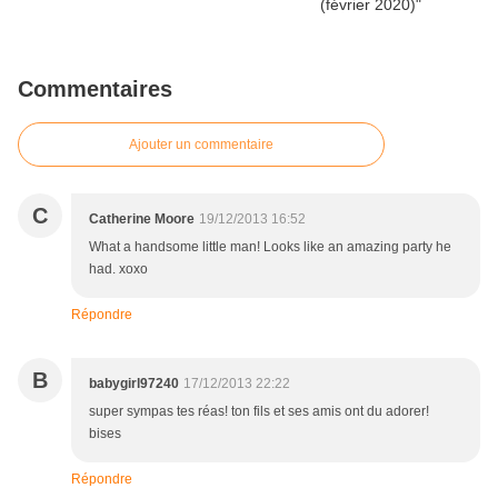
Commentaires
Ajouter un commentaire
C
Catherine Moore
19/12/2013 16:52
What a handsome little man! Looks like an amazing party he
had. xoxo
Répondre
B
babygirl97240
17/12/2013 22:22
super sympas tes réas! ton fils et ses amis ont du adorer!
bises
Répondre