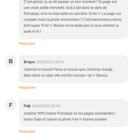
C'est génial, tu as dû passer un bon moment ! Ta page est
une vraie petite merveille, tout à fait dans le style de
Finnabair, et tu es trop belle en sorcière :D<br /> La page est
chargée mais la photo ressort bien ! C'est harmonieux,coloré,
bref super !!!<br /> Bisous et ne tarde pas à nous montrer la
suite hi hi !
Répondre
B
Brigou
18/02/2013 09:47
J'admire le travail! Perso je trouve que c'est trop chargé...
Mais dans ce style elle est très réussie.<br /> Bisous
Répondre
F
Fidji
18/02/2013 08:48
sublime !!!!!!!! j'adore Finnabair et ces pages surréalistes !
bravo Gabi et j'adore la photo !<br /> bonne journée
Répondre