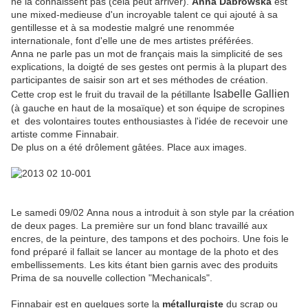
ne la connaissent pas (cela peut arriver).
Anna Dabrowska
est
une mixed-medieuse d'un incroyable talent ce qui ajouté à sa
gentillesse et à sa modestie malgré une renommée
internationale, font d'elle une de mes artistes préférées.
Anna ne parle pas un mot de français mais la simplicité de ses
explications, la doigté de ses gestes ont permis à la plupart des
participantes de saisir son art et ses méthodes de création.
Isabelle Gallien
Cette crop est le fruit du travail de la pétillante
(à gauche en haut de la mosaïque) et son équipe de scropines
et des volontaires toutes enthousiastes à l'idée de recevoir une
artiste comme Finnabair.
De plus on a été drôlement gâtées. Place aux images.
Le samedi 09/02 Anna nous a introduit à son style par la création
de deux pages. La première sur un fond blanc travaillé aux
encres, de la peinture, des tampons et des pochoirs. Une fois le
fond préparé il fallait se lancer au montage de la photo et des
embellissements. Les kits étant bien garnis avec des produits
Prima de sa nouvelle collection "Mechanicals".
Finnabair est en quelques sorte la
métallurgiste
du scrap ou