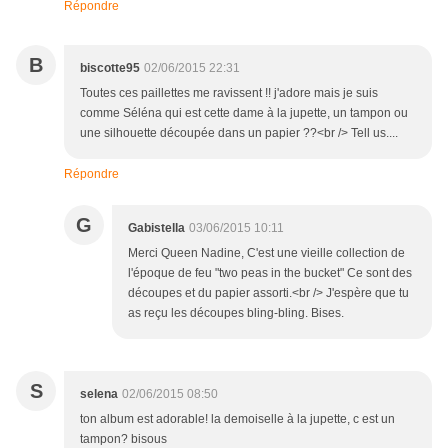
Répondre
B
biscotte95
02/06/2015 22:31
Toutes ces paillettes me ravissent !! j'adore mais je suis
comme Séléna qui est cette dame à la jupette, un tampon ou
une silhouette découpée dans un papier ??<br /> Tell us....
Répondre
G
Gabistella
03/06/2015 10:11
Merci Queen Nadine, C'est une vieille collection de
l'époque de feu "two peas in the bucket" Ce sont des
découpes et du papier assorti.<br /> J'espère que tu
as reçu les découpes bling-bling. Bises.
S
selena
02/06/2015 08:50
ton album est adorable! la demoiselle à la jupette, c est un
tampon? bisous