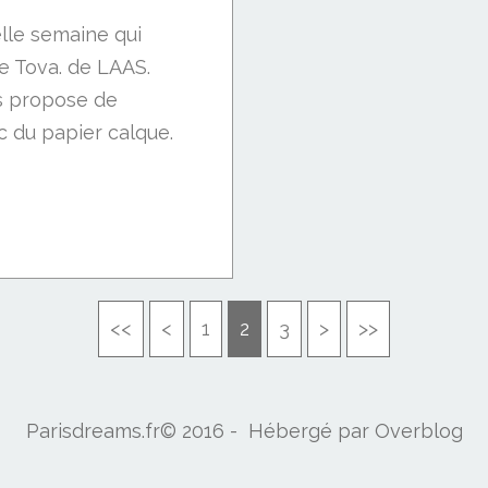
elle semaine qui
de Tova. de LAAS.
s propose de
c du papier calque.
<<
<
1
2
3
>
>>
Parisdreams.fr© 2016 - Hébergé par
Overblog