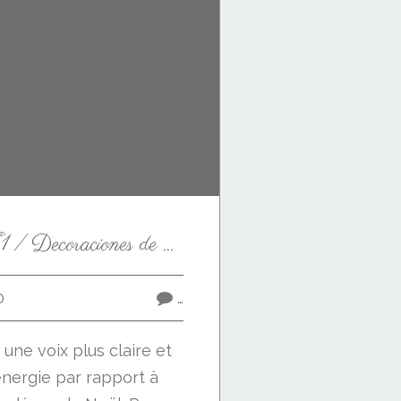
Décos de Noël N°1 / Decoraciones de Navidad N°1
0
…
 une voix plus claire et
energie par rapport à