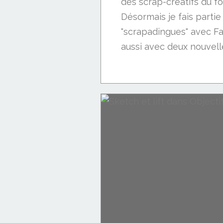
des scrap-créatifs du fo
Désormais je fais partie
"scrapadingues" avec Fan
aussi avec deux nouvelle
Les ateliers avec...