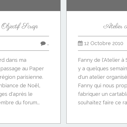
s Objectif Scrap
Atelier ca
…
12 Octobre 2010
ard dans ma
Fanny de l'Atelier à 
 passage au Paper
y a quelques semain
égion parisienne.
d'un atelier organis
mbiance de Noël,
Fanny qui nous prop
ges d'après le
fabriquer un cartabl
embre du forum...
souhaitez faire ce rav