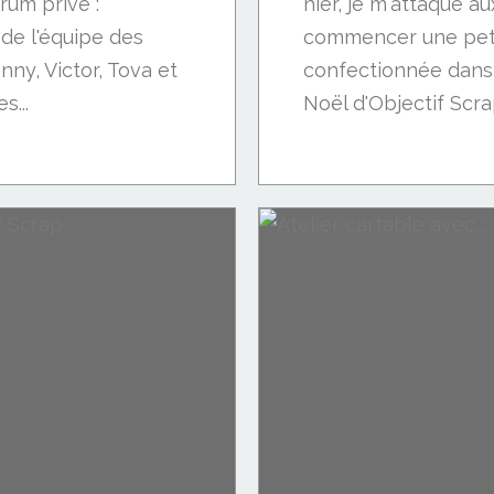
rum privé :
hier, je m'attaque a
 de l'équipe des
commencer une pet
ny, Victor, Tova et
confectionnée dans 
s...
Noël d'Objectif Scrap. 