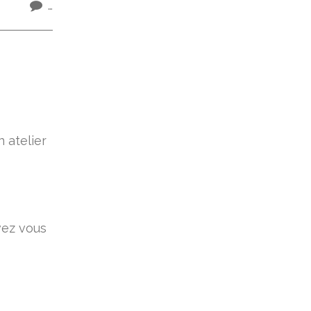
…
 atelier
vez vous