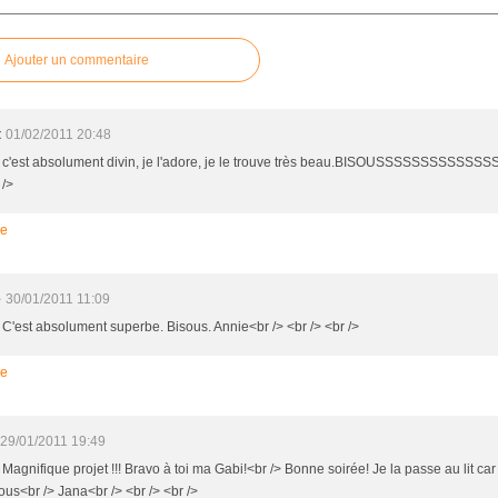
Ajouter un commentaire
t
01/02/2011 20:48
> c'est absolument divin, je l'adore, je le trouve très beau.BISOUSSSSSSSSSSSSS
 />
re
e
30/01/2011 11:09
> C'est absolument superbe. Bisous. Annie<br /> <br /> <br />
re
29/01/2011 19:49
 Magnifique projet !!! Bravo à toi ma Gabi!<br /> Bonne soirée! Je la passe au lit car
ous<br /> Jana<br /> <br /> <br />