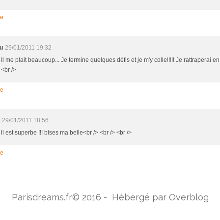
re
u
29/01/2011 19:32
 Il me plait beaucoup... Je termine quelques défis et je m'y colle!!!!! Je rattraperai en f
 <br />
re
29/01/2011 18:56
 il est superbe !!! bises ma belle<br /> <br /> <br />
re
Parisdreams.fr© 2016 - Hébergé par
Overblog