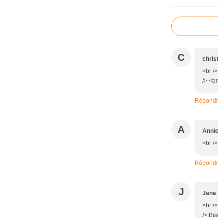
C
chris
<br /
/> <br
Répond
A
Anni
<br /
Répond
J
Jana
<br />
/> Bis