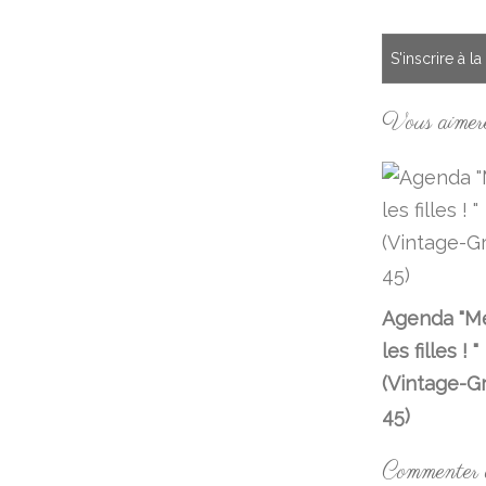
S'inscrire à l
Vous aimere
Agenda "Me
les filles ! "
(Vintage-G
45)
Commenter ce