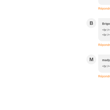
Répond
B
Brigo
<br />
<br />
Répond
M
mady
<br />
Répond