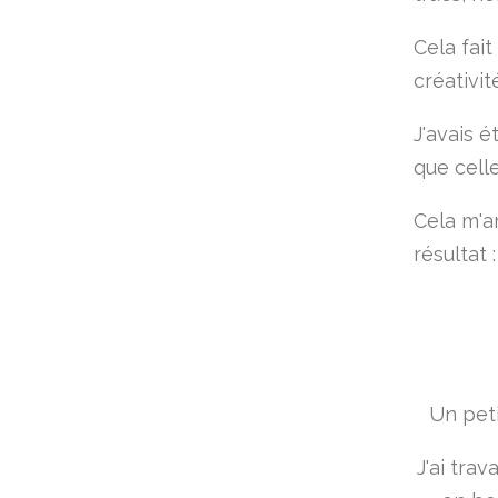
Cela fait
créativit
J'avais é
que celle
Cela m'ar
résultat :
Un peti
J'ai tra