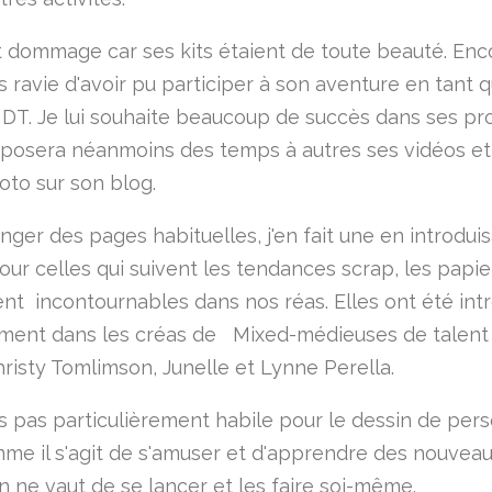
rt dommage car ses kits étaient de toute beauté. En
ais ravie d'avoir pu participer à son aventure en tant 
T. Je lui souhaite beaucoup de succès dans ses proj
posera néanmoins des temps à autres ses vidéos et
oto sur son blog.
nger des pages habituelles, j'en fait une en introdui
our celles qui suivent les tendances scrap, les papie
nt incontournables dans nos réas. Elles ont été int
ement dans les créas de Mixed-médieuses de talen
hristy Tomlimson, Junelle et Lynne Perella.
is pas particulièrement habile pour le dessin de pe
me il s'agit de s'amuser et d'apprendre des nouveau
en ne vaut de se lancer et les faire soi-même.