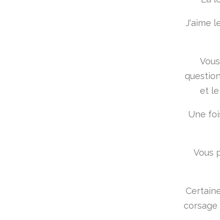
J'aime l
Vous
question
et l
Une foi
Vous p
Certain
corsage 