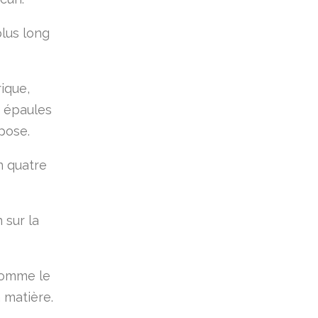
plus long
ique,
s épaules
pose.
n quatre
 sur la
comme le
 matière.