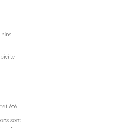
 ainsi
oici le
cet été.
lons sont