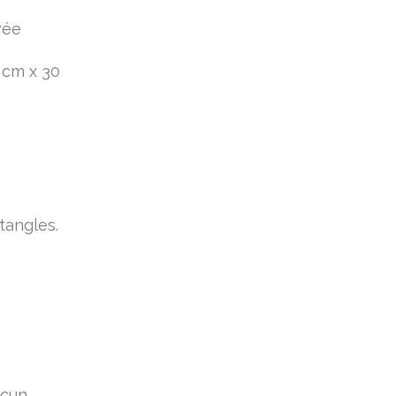
vée
0 cm x 30
tangles.
acun.