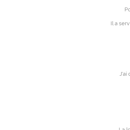
Po
Il a ser
J'ai di
La l