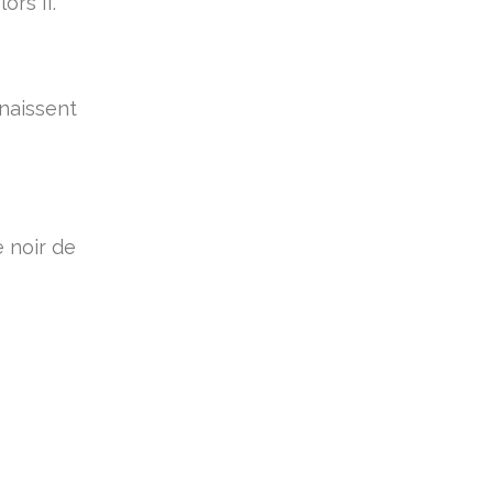
ors II.
nnaissent
 noir de