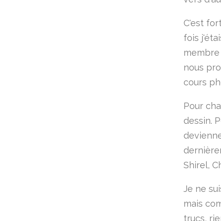
C'est fo
fois j'ét
membre D
nous pro
cours ph
Pour cha
dessin. P
devienne
dernièr
Shirel, C
Je ne su
mais com
trucs, ri