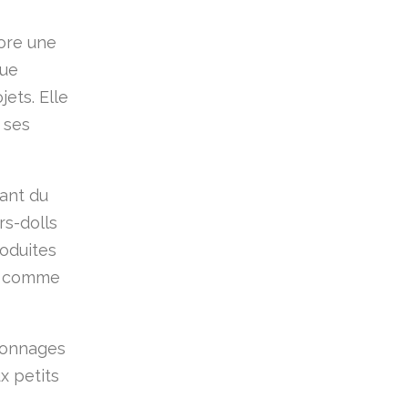
core une
que
ets. Elle
 ses
sant du
rs-dolls
roduites
t comme
rsonnages
x petits