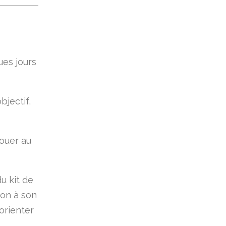
ues jours
bjectif,
jouer au
u kit de
ion à son
orienter