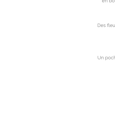
en boi
Des fleu
Un poch