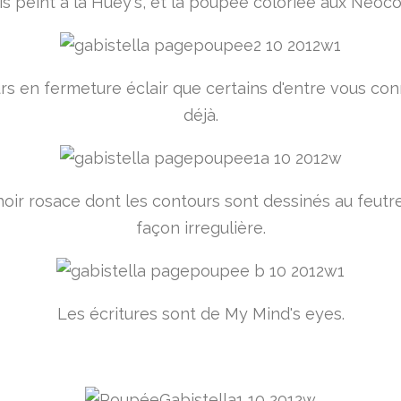
s peint à la Huey's, et la poupée coloriée aux Néocol
rs en fermeture éclair que certains d'entre vous co
déjà.
oir rosace dont les contours sont dessinés au feutre
façon irregulière.
Les écritures sont de My Mind's eyes.