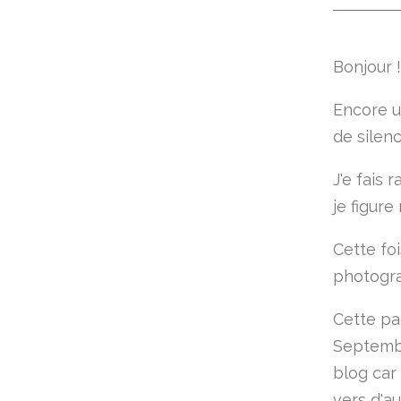
Bonjour !
Encore u
de silen
J'e fais 
je figure
Cette foi
photograp
Cette pa
Septembr
blog car 
vers d'au