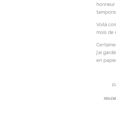
honneur 
tampons
Voilà co
mois de 
Certaine
j'ai gar
en papie
P
http://s