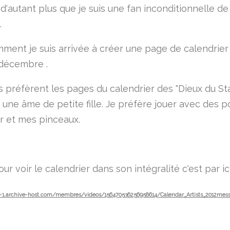
d'autant plus que je suis une fan inconditionnelle de
.
mment je suis arrivée à créer une page de calendrier
décembre .
s préfèrent les pages du calendrier des "Dieux du St
dé une âme de petite fille. Je préfère jouer avec des 
r et mes pinceaux.
our voir le calendrier dans son intégralité c'est par ici
d-1.archive-host.com/membres/videos/156470536256958614/Calendar_Artists_2012me